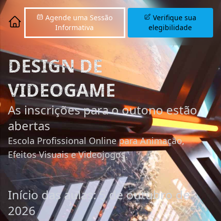
Agende uma Sessão
Verifique sua
Informativa
elegibilidade
DESIGN DE
VIDEOGAME
As inscrições para o outono estão
abertas
Escola Profissional Online para Animação,
Efeitos Visuais e Videojogos.
Início das aulas: 5 de outubro de
2026