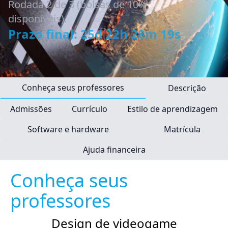
Rodada 2 de 3 (bolsas de 10%
disponíveis).
Prazo final: 25d 22h 28m 18s
Conheça seus professores
Descrição
Admissões
Currículo
Estilo de aprendizagem
Software e hardware
Matrícula
Ajuda financeira
Conheça seus
professores
Design de videogame