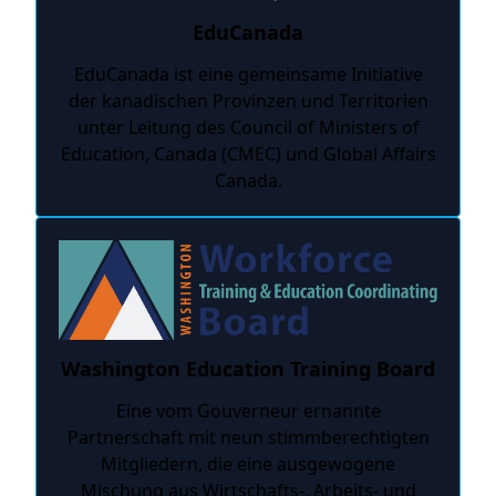
EduCanada
EduCanada ist eine gemeinsame Initiative
der kanadischen Provinzen und Territorien
unter Leitung des Council of Ministers of
Education, Canada (CMEC) und Global Affairs
Canada.
Washington Education Training Board
Eine vom Gouverneur ernannte
Partnerschaft mit neun stimmberechtigten
Mitgliedern, die eine ausgewogene
Mischung aus Wirtschafts-, Arbeits- und