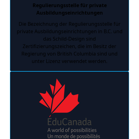
Regulierungsstelle für private
Ausbildungseinrichtungen
Die Bezeichnung der Regulierungsstelle für
private Ausbildungseinrichtungen in B.C. und
das Schild-Design sind
Zertifizierungszeichen, die im Besitz der
Regierung von British Columbia sind und
unter Lizenz verwendet werden.