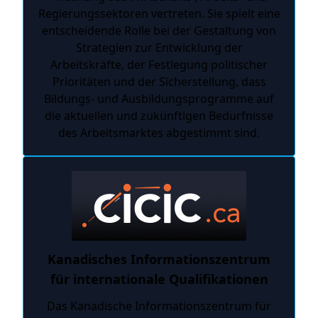
Regierungssektoren vertreten. Sie spielt eine
entscheidende Rolle bei der Gestaltung von
Strategien zur Entwicklung der
Arbeitskräfte, der Festlegung politischer
Prioritäten und der Sicherstellung, dass
Bildungs- und Ausbildungsprogramme auf
die aktuellen und zukünftigen Bedürfnisse
des Arbeitsmarktes abgestimmt sind.
Kanadisches Informationszentrum
für internationale Qualifikationen
Das Kanadische Informationszentrum für