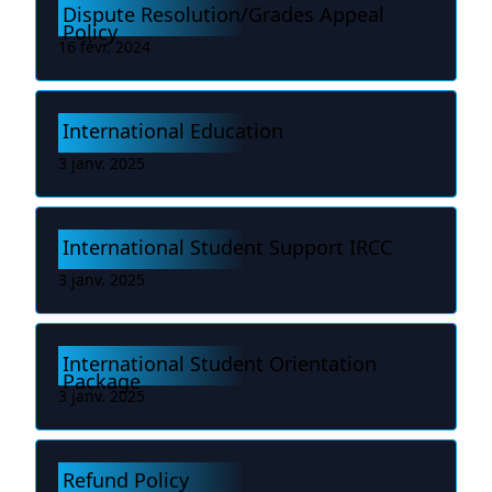
Dispute Resolution/Grades Appeal
Policy
16 févr. 2024
International Education
3 janv. 2025
International Student Support IRCC
3 janv. 2025
International Student Orientation
Package
3 janv. 2025
Refund Policy