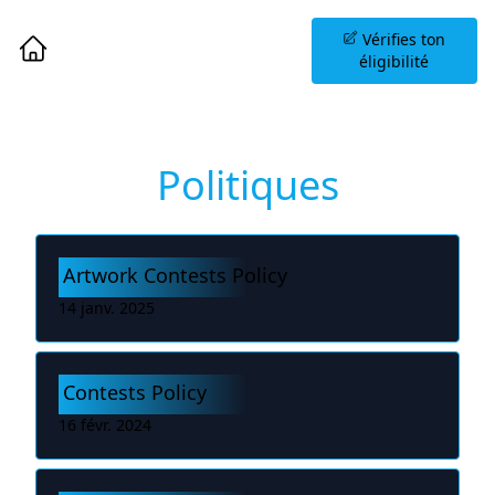
Planifiez une Séance
Vérifies ton
d'Information
éligibilité
Politiques
Artwork Contests Policy
14 janv. 2025
Contests Policy
16 févr. 2024