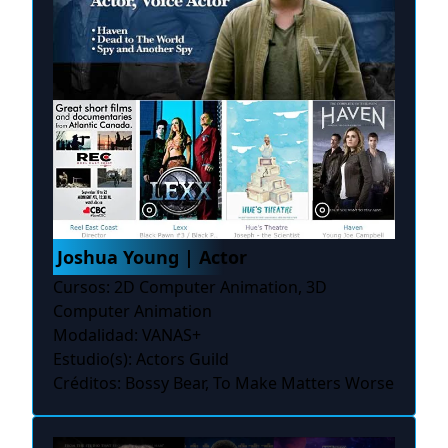
Joshua Young | Actor
Cursos: 2D Computer Animation, 3D
Computer Animation
Modalidad: VANAS+
Estudio(s): Actors Guild
Créditos: Bossy Bear, To Make Matters Worse