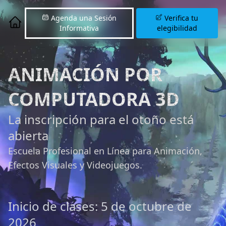
Agenda una Sesión
Verifica tu
Informativa
elegibilidad
ANIMACIÓN POR
COMPUTADORA 3D
La inscripción para el otoño está
abierta
Escuela Profesional en Línea para Animación,
Efectos Visuales y Videojuegos.
Inicio de clases: 5 de octubre de
2026