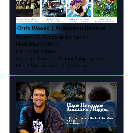
Chris Woods | Animation Director
Cursos: 3D Computer Animation
Modalidad: VANAS+
Estudio(s): Bardel
Créditos: Teenage Mutant Ninja Turtles,
Planet Sheen, Unicorn Academy