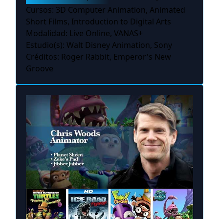
Cursos: 3D Computer Animation, Animated
Short Films, Introduction to Digital Arts
Modalidad: Live Online, VANAS+
Estudio(s): Walt Disney Animation, Sony
Créditos: Roger Rabbit, Emperor's New
Groove