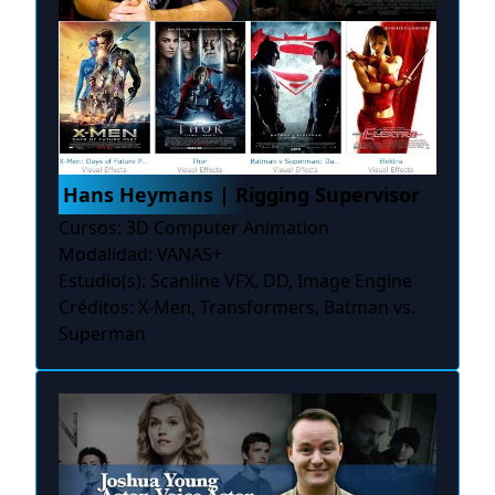
Hans Heymans | Rigging Supervisor
Cursos: 3D Computer Animation
Modalidad: VANAS+
Estudio(s): Scanline VFX, DD, Image Engine
Créditos: X-Men, Transformers, Batman vs.
Superman