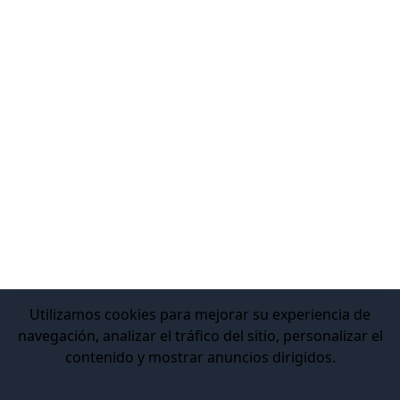
Utilizamos cookies para mejorar su experiencia de
Utilizamos cookies para mejorar su experiencia de
navegación, analizar el tráfico del sitio, personalizar el
navegación, analizar el tráfico del sitio, personalizar el
contenido y mostrar anuncios dirigidos.
contenido y mostrar anuncios dirigidos.