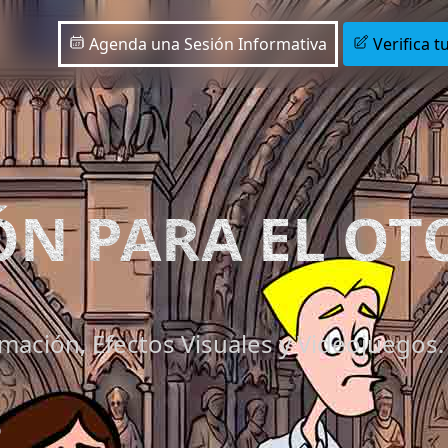
Agenda una Sesión Informativa
Verifica tu
IÓN PARA EL O
mación, Efectos Visuales y Videojuegos.
6