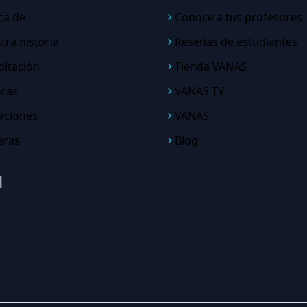
ca de
Conoce a tus profesores
tra historia
Reseñas de estudiantes
ditación
Tienda VANAS
icas
VANAS TV
aciones
VANAS
eras
Blog
N