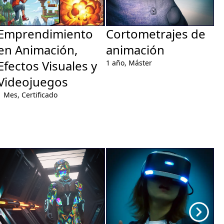
Emprendimiento
Cortometrajes de
A
en Animación,
animación
1 
Efectos Visuales y
1 año,
Máster
Videojuegos
1 Mes,
Certificado