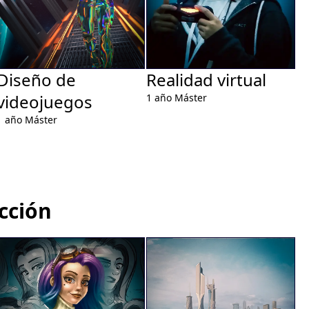
Diseño de
Realidad virtual
E
videojuegos
a
1 año
Máster
1 año
Máster
3 
cción