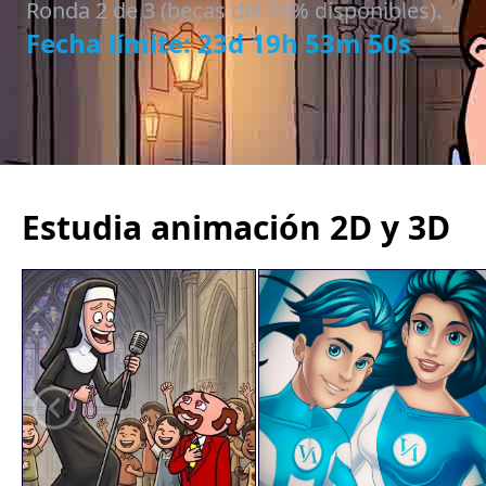
Ronda 2 de 3 (becas del 10% disponibles).
Fecha límite: 23d 19h 53m 48s
Estudia animación 2D y 3D