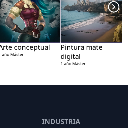
Arte conceptual
Pintura mate
A
digital
e
1 año
Máster
1 año
Máster
1 
INDUSTRIA