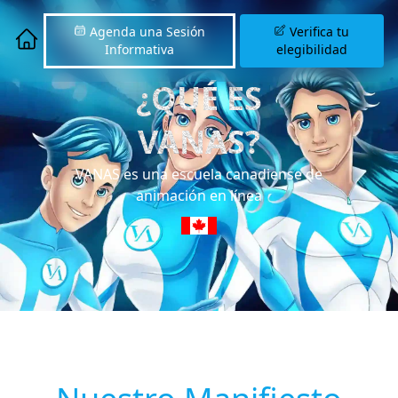
Agenda una Sesión
Verifica tu
Informativa
elegibilidad
¿QUÉ ES
VANAS?
VANAS es una escuela canadiense de
animación en línea