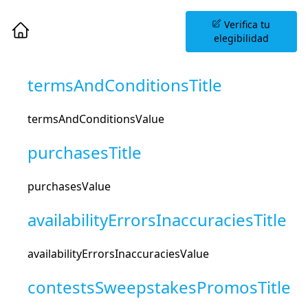
Agenda una Sesión
Verifica tu
Informativa
elegibilidad
termsAndConditionsTitle
termsAndConditionsValue
purchasesTitle
purchasesValue
availabilityErrorsInaccuraciesTitle
availabilityErrorsInaccuraciesValue
contestsSweepstakesPromosTitle