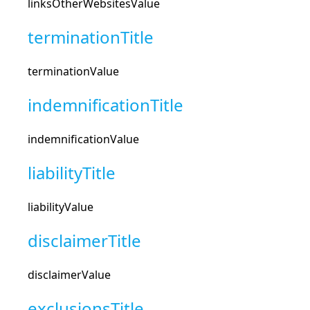
linksOtherWebsitesValue
terminationTitle
terminationValue
indemnificationTitle
indemnificationValue
liabilityTitle
liabilityValue
disclaimerTitle
disclaimerValue
exclusionsTitle