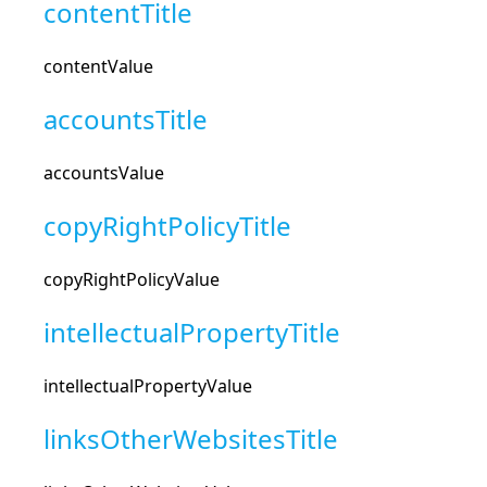
contentTitle
contentValue
accountsTitle
accountsValue
copyRightPolicyTitle
copyRightPolicyValue
intellectualPropertyTitle
intellectualPropertyValue
linksOtherWebsitesTitle